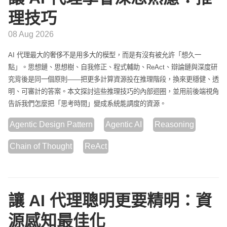
理技巧
08 Aug 2026
AI 代理最大的奢侈不是用多大的模型，而是有沒有被允許「想久一
點」。思想鏈、思想樹、自我修正、程式輔助、ReAct、辯論鏈與深度研
究背後是同一個原則——把更多計算資源投在推理階段，換來更穩健、透
明、可審計的答案。本文探討這些推理技巧的內部迴圈，並用前後端視角
告訴我們怎麼把「思考時間」變成系統能調度的資源。
Agentic Design Pattern
Agentic AI
Reasoning
Chain of Thought
ReAct
讓 AI 代理聰明更要精明：資
源感知最佳化